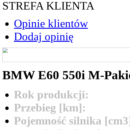
STREFA KLIENTA
Opinie klientów
Dodaj opinię
BMW E60 550i M-Pakiet
Rok produkcji:
2006
Przebieg [km]:
221000
Pojemność silnika [cm3