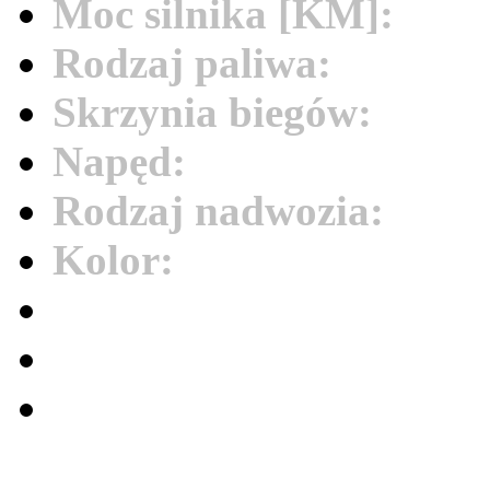
Moc silnika [KM]:
367
Rodzaj paliwa:
benzyna
Skrzynia biegów:
autom
Napęd:
na tylną oś
Rodzaj nadwozia:
seda
Kolor:
czarny metalic
Bezwypadkowy
Serwisowany (książka se
Pierwszy właściciel